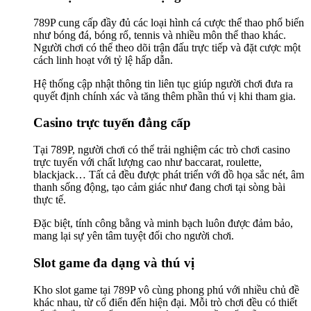
789P cung cấp đầy đủ các loại hình cá cược thể thao phổ biến
như bóng đá, bóng rổ, tennis và nhiều môn thể thao khác.
Người chơi có thể theo dõi trận đấu trực tiếp và đặt cược một
cách linh hoạt với tỷ lệ hấp dẫn.
Hệ thống cập nhật thông tin liên tục giúp người chơi đưa ra
quyết định chính xác và tăng thêm phần thú vị khi tham gia.
Casino trực tuyến đẳng cấp
Tại 789P, người chơi có thể trải nghiệm các trò chơi casino
trực tuyến với chất lượng cao như baccarat, roulette,
blackjack… Tất cả đều được phát triển với đồ họa sắc nét, âm
thanh sống động, tạo cảm giác như đang chơi tại sòng bài
thực tế.
Đặc biệt, tính công bằng và minh bạch luôn được đảm bảo,
mang lại sự yên tâm tuyệt đối cho người chơi.
Slot game đa dạng và thú vị
Kho slot game tại 789P vô cùng phong phú với nhiều chủ đề
khác nhau, từ cổ điển đến hiện đại. Mỗi trò chơi đều có thiết