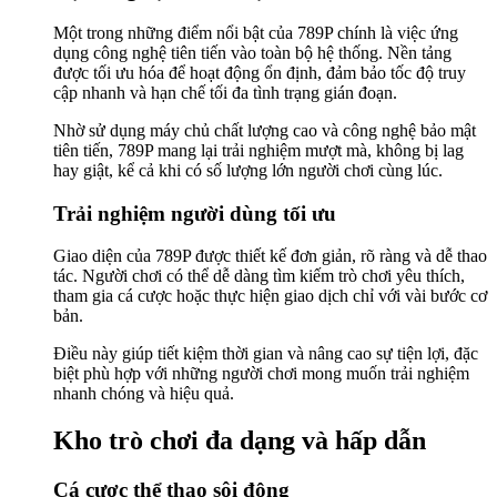
Một trong những điểm nổi bật của 789P chính là việc ứng
dụng công nghệ tiên tiến vào toàn bộ hệ thống. Nền tảng
được tối ưu hóa để hoạt động ổn định, đảm bảo tốc độ truy
cập nhanh và hạn chế tối đa tình trạng gián đoạn.
Nhờ sử dụng máy chủ chất lượng cao và công nghệ bảo mật
tiên tiến, 789P mang lại trải nghiệm mượt mà, không bị lag
hay giật, kể cả khi có số lượng lớn người chơi cùng lúc.
Trải nghiệm người dùng tối ưu
Giao diện của 789P được thiết kế đơn giản, rõ ràng và dễ thao
tác. Người chơi có thể dễ dàng tìm kiếm trò chơi yêu thích,
tham gia cá cược hoặc thực hiện giao dịch chỉ với vài bước cơ
bản.
Điều này giúp tiết kiệm thời gian và nâng cao sự tiện lợi, đặc
biệt phù hợp với những người chơi mong muốn trải nghiệm
nhanh chóng và hiệu quả.
Kho trò chơi đa dạng và hấp dẫn
Cá cược thể thao sôi động