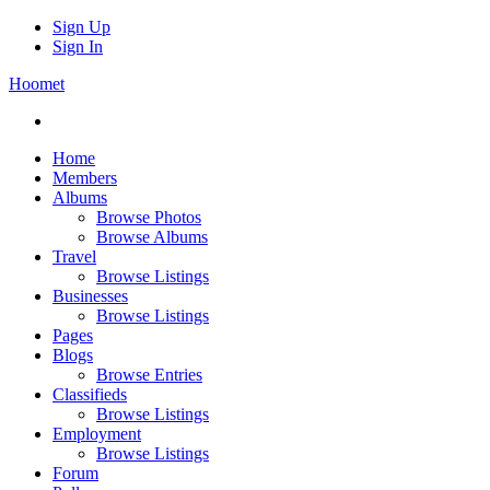
Sign Up
Sign In
Hoomet
Home
Members
Albums
Browse Photos
Browse Albums
Travel
Browse Listings
Businesses
Browse Listings
Pages
Blogs
Browse Entries
Classifieds
Browse Listings
Employment
Browse Listings
Forum