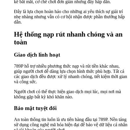
kế bắt mắt, cơ chế chơi đơn giản nhưng đầy hấp dẫn.
Đây là lựa chọn hoàn hảo cho những ai yêu thích sự giải trí
nhẹ nhàng nhưng vẫn có cơ hội nhận được phần thưởng hấp
dẫn.
Hệ thống nạp rút nhanh chóng và an
toàn
Giao dịch linh hoạt
789P hỗ trợ nhiều phương thức nạp và rút tiền khác nhau,
giúp người chơi dễ dàng lựa chọn hình thức phù hợp. Tất cả
các giao dịch đều được xử lý nhanh chóng, tiết kiệm thời gian
và công sức.
Người chơi có thể thực hiện giao dịch mọi lúc, mọi nơi mà
không gặp bất kỳ khó khăn nào.
Bảo mật tuyệt đối
An toàn thông tin luôn là ưu tiên hàng đầu tại 789P. Nền tảng
sử dụng công nghệ mã hóa hiện đại để bảo vệ dữ liệu cá nhân
và tài khoản của người chơi.