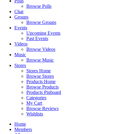
Polls
Browse Polls
Chat
Groups
Browse Groups
Events
Upcoming Events
Past Events
Videos
Browse Videos
Music
Browse Music
Stores
Stores Home
Browse Stores
Products Home
Browse Products
Products Pinboard
Categories
My Cart
Browse Reviews
Wishlists
Home
Members