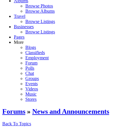
Albums
Browse Photos
Browse Albums
Travel
Browse Listings
Businesses
Browse Listings
Pages
More
Blogs
Classifieds
Employment
Forum
Polls
Chat
Groups
Events
Videos
Music
Stores
Forums
»
News and Announcements
Back To Topics