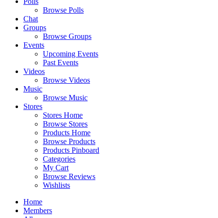
Polls
Browse Polls
Chat
Groups
Browse Groups
Events
Upcoming Events
Past Events
Videos
Browse Videos
Music
Browse Music
Stores
Stores Home
Browse Stores
Products Home
Browse Products
Products Pinboard
Categories
My Cart
Browse Reviews
Wishlists
Home
Members