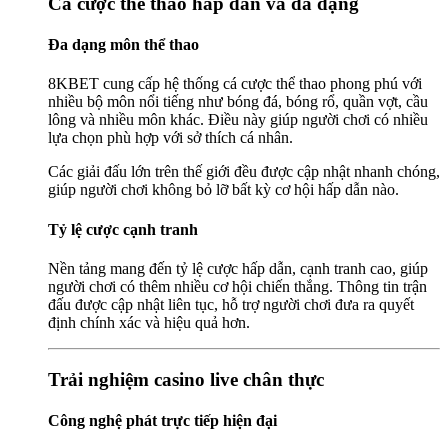
Cá cược thể thao hấp dẫn và đa dạng
Đa dạng môn thể thao
8KBET cung cấp hệ thống cá cược thể thao phong phú với
nhiều bộ môn nổi tiếng như bóng đá, bóng rổ, quần vợt, cầu
lông và nhiều môn khác. Điều này giúp người chơi có nhiều
lựa chọn phù hợp với sở thích cá nhân.
Các giải đấu lớn trên thế giới đều được cập nhật nhanh chóng,
giúp người chơi không bỏ lỡ bất kỳ cơ hội hấp dẫn nào.
Tỷ lệ cược cạnh tranh
Nền tảng mang đến tỷ lệ cược hấp dẫn, cạnh tranh cao, giúp
người chơi có thêm nhiều cơ hội chiến thắng. Thông tin trận
đấu được cập nhật liên tục, hỗ trợ người chơi đưa ra quyết
định chính xác và hiệu quả hơn.
Trải nghiệm casino live chân thực
Công nghệ phát trực tiếp hiện đại