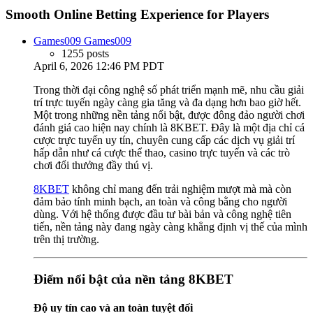
Smooth Online Betting Experience for Players
Games009 Games009
1255 posts
April 6, 2026 12:46 PM PDT
Trong thời đại công nghệ số phát triển mạnh mẽ, nhu cầu giải
trí trực tuyến ngày càng gia tăng và đa dạng hơn bao giờ hết.
Một trong những nền tảng nổi bật, được đông đảo người chơi
đánh giá cao hiện nay chính là 8KBET. Đây là một địa chỉ cá
cược trực tuyến uy tín, chuyên cung cấp các dịch vụ giải trí
hấp dẫn như cá cược thể thao, casino trực tuyến và các trò
chơi đổi thưởng đầy thú vị.
8KBET
không chỉ mang đến trải nghiệm mượt mà mà còn
đảm bảo tính minh bạch, an toàn và công bằng cho người
dùng. Với hệ thống được đầu tư bài bản và công nghệ tiên
tiến, nền tảng này đang ngày càng khẳng định vị thế của mình
trên thị trường.
Điểm nổi bật của nền tảng 8KBET
Độ uy tín cao và an toàn tuyệt đối