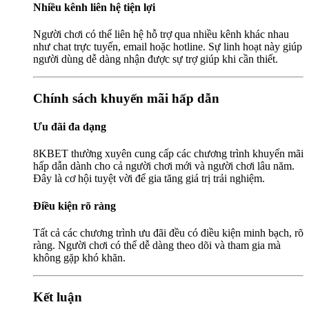
Nhiều kênh liên hệ tiện lợi
Người chơi có thể liên hệ hỗ trợ qua nhiều kênh khác nhau
như chat trực tuyến, email hoặc hotline. Sự linh hoạt này giúp
người dùng dễ dàng nhận được sự trợ giúp khi cần thiết.
Chính sách khuyến mãi hấp dẫn
Ưu đãi đa dạng
8KBET thường xuyên cung cấp các chương trình khuyến mãi
hấp dẫn dành cho cả người chơi mới và người chơi lâu năm.
Đây là cơ hội tuyệt vời để gia tăng giá trị trải nghiệm.
Điều kiện rõ ràng
Tất cả các chương trình ưu đãi đều có điều kiện minh bạch, rõ
ràng. Người chơi có thể dễ dàng theo dõi và tham gia mà
không gặp khó khăn.
Kết luận