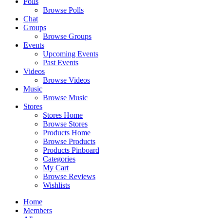
Polls
Browse Polls
Chat
Groups
Browse Groups
Events
Upcoming Events
Past Events
Videos
Browse Videos
Music
Browse Music
Stores
Stores Home
Browse Stores
Products Home
Browse Products
Products Pinboard
Categories
My Cart
Browse Reviews
Wishlists
Home
Members