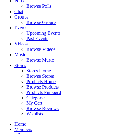
Polls
Browse Polls
Chat
Groups
Browse Groups
Events
Upcoming Events
Past Events
Videos
Browse Videos
Music
Browse Music
Stores
Stores Home
Browse Stores
Products Home
Browse Products
Products Pinboard
Categories
My Cart
Browse Reviews
Wishlists
Home
Members