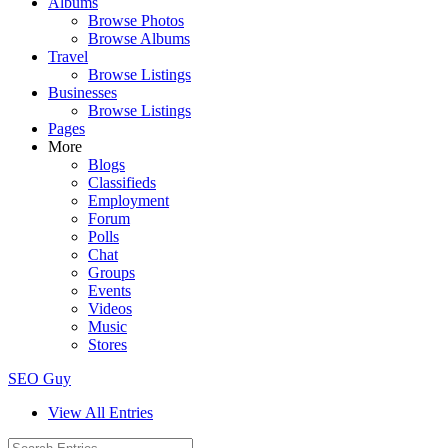
Albums
Browse Photos
Browse Albums
Travel
Browse Listings
Businesses
Browse Listings
Pages
More
Blogs
Classifieds
Employment
Forum
Polls
Chat
Groups
Events
Videos
Music
Stores
SEO Guy
View All Entries