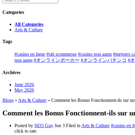
Categories
All Categories
Arts & Culture
Tags
#casino en ligne
#siti scommesse
#casino non aams
#mejores ca
non aams
#オンラインポーカー
#オンラインパチンコ
#
Archives
June 2026
May 2026
Blogs
»
Arts & Culture
» Comment les Bonus Fonctionnent-ils sur un
Comment les Bonus Fonctionnent-ils sur u
Posted by
SEO Guy
Jun 3
Filed in
Arts & Culture
#casino en l
click to rate