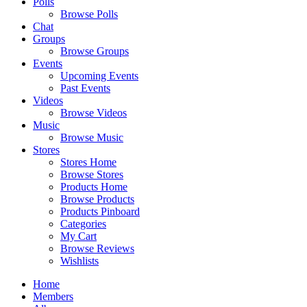
Polls
Browse Polls
Chat
Groups
Browse Groups
Events
Upcoming Events
Past Events
Videos
Browse Videos
Music
Browse Music
Stores
Stores Home
Browse Stores
Products Home
Browse Products
Products Pinboard
Categories
My Cart
Browse Reviews
Wishlists
Home
Members